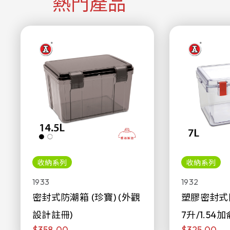
熱門產品
收納系列
收納系列
1933
1932
密封式防潮箱 (珍寶) (外觀
塑膠密封式
設計註冊)
7升/1.54加
$358.00
$325.00