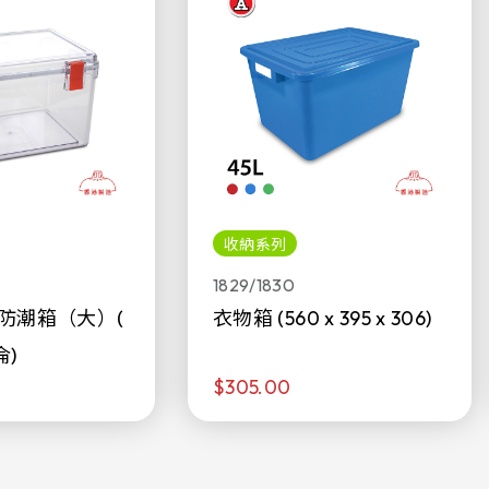
收納系列
1829/1830
防潮箱（大）(
衣物箱 (560 x 395 x 306)
侖)
$305.00