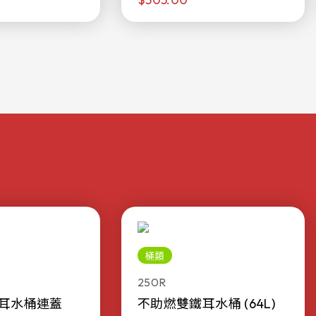
桶類
250R
耳水桶連蓋
不助燃雙鐵耳水桶 (64L)