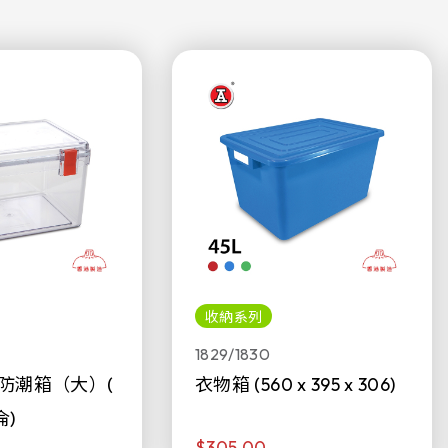
收納系列
1829/1830
防潮箱（大）(
衣物箱 (560 x 395 x 306)
侖)
$305.00