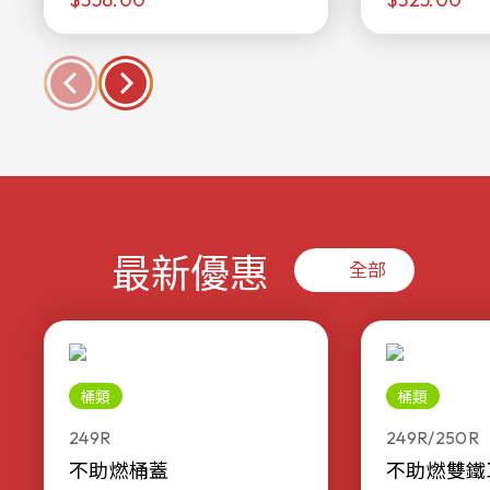
最新優惠
全部
桶類
桶類
249R
249R/250R
不助燃桶蓋
不助燃雙鐵