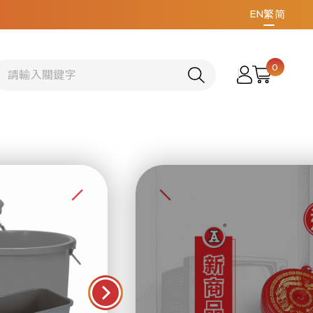
EN
繁
简
0