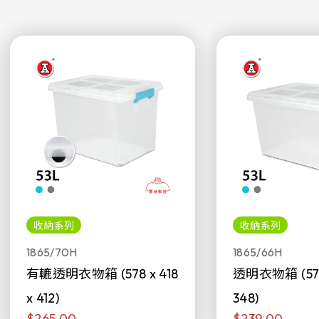
收納系列
收納系列
1865/70H
1865/66H
有轆透明衣物箱 (578 x 418
透明衣物箱 (578 
x 412)
348)
$265.00
$239.00