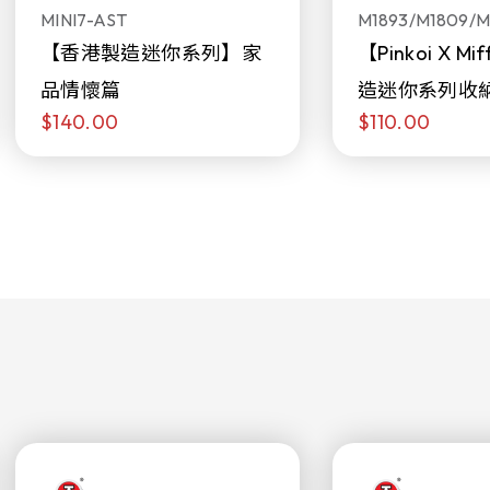
MINI7-AST
M1893/M1809/M
【香港製造迷你系列】家
【Pinkoi X M
品情懷篇
造迷你系列收
$140.00
$110.00
日限定發售)