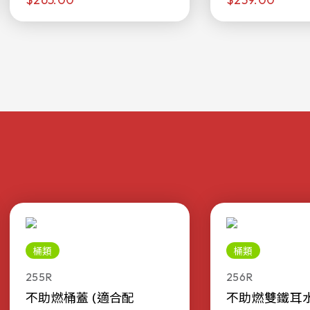
桶類
桶類
255R
256R
不助燃桶蓋 (適合配
不助燃雙鐵耳水桶 