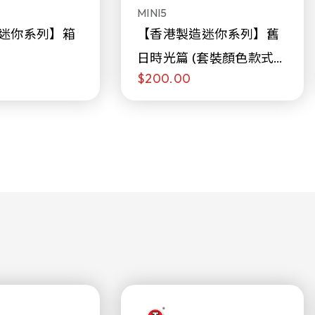
MINI5
迷你系列】箱
【香港製造迷你系列】舊
日時光篇 (套裝顏色款式隨
$200.00
機販售)