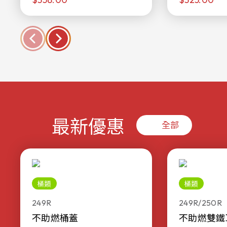
最新優惠
全部
桶類
桶類
249R
249R/250R
不助燃桶蓋
不助燃雙鐵