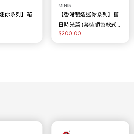
MINI5
迷你系列】箱
【香港製造迷你系列】舊
日時光篇 (套裝顏色款式隨
$200.00
機販售)