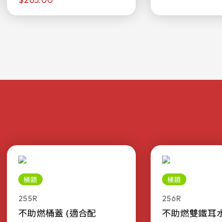
桶類
桶類
255R
256R
不助燃桶蓋 (適合配
不助燃雙鐵耳水桶 