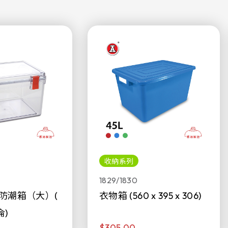
收納系列
1829/1830
防潮箱（大）(
衣物箱 (560 x 395 x 306)
侖)
$305.00