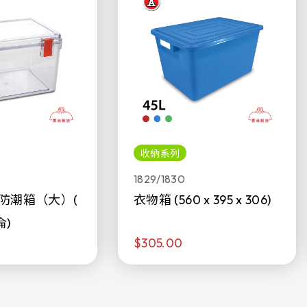
收納系列
1829/1830
防潮箱（大）(
衣物箱 (560 x 395 x 306)
侖)
$305.00