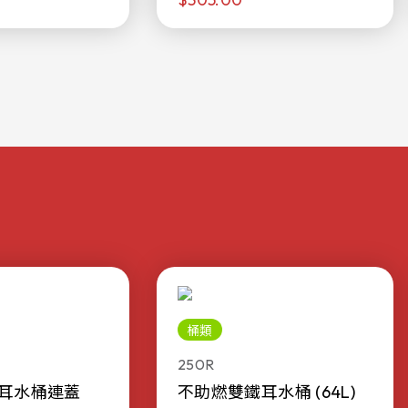
桶類
250R
耳水桶連蓋
不助燃雙鐵耳水桶 (64L)