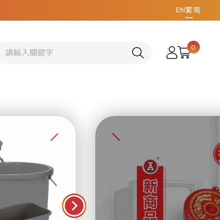
EN
繁
简
0