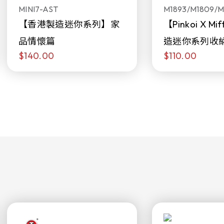
MINI7-AST
M1893/M1809/M
【香港製造迷你系列】家
【Pinkoi X M
品情懷篇
造迷你系列收
$140.00
$110.00
日限定發售)