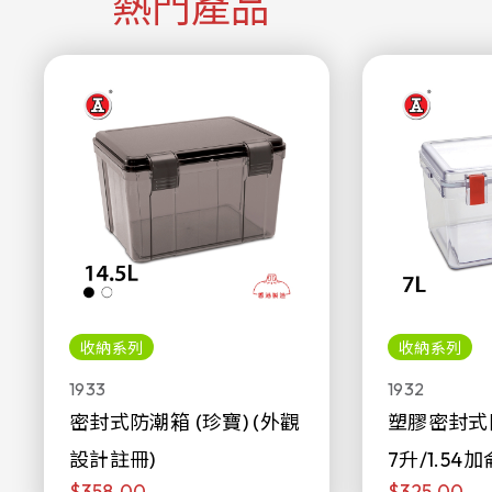
熱門產品
收納系列
收納系列
1933
1932
密封式防潮箱 (珍寶) (外觀
塑膠密封式
設計註冊)
7升/1.54加
$358.00
$325.00