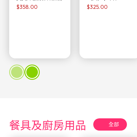
$358.00
$325.00
侖)
餐具及廚房用品
全部