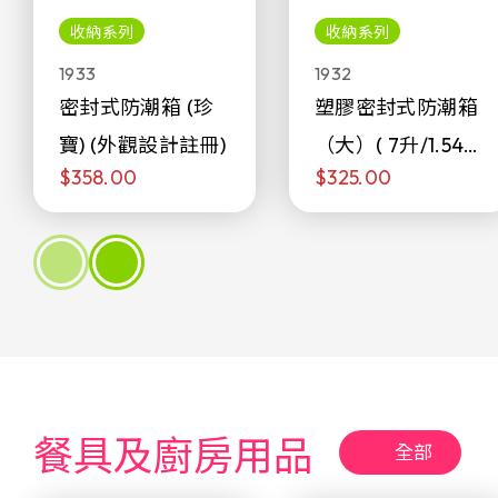
收納系列
收納系列
1933
1932
密封式防潮箱 (珍
塑膠密封式防潮箱
寶) (外觀設計註冊)
（大）( 7升/1.54加
$358.00
$325.00
侖)
餐具及廚房用品
全部