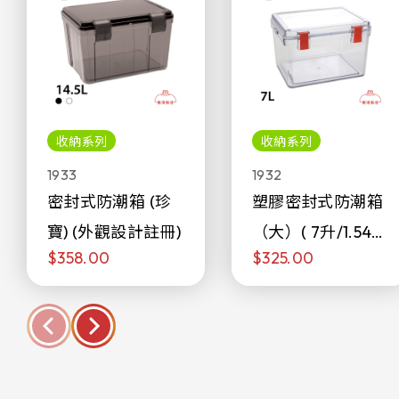
收納系列
收納系列
1933
1932
密封式防潮箱 (珍
塑膠密封式防潮箱
寶) (外觀設計註冊)
（大）( 7升/1.54加
$358.00
$325.00
侖)