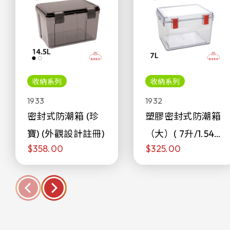
收納系列
收納系列
1933
1932
密封式防潮箱 (珍
塑膠密封式防潮箱
寶) (外觀設計註冊)
（大）( 7升/1.54加
$358.00
$325.00
侖)