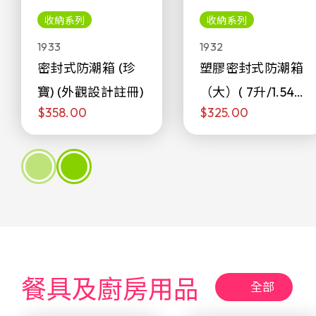
收納系列
收納系列
1933
1932
密封式防潮箱 (珍
塑膠密封式防潮箱
寶) (外觀設計註冊)
（大）( 7升/1.54加
$358.00
$325.00
侖)
餐具及廚房用品
全部