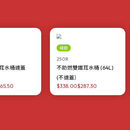
桶類
250R
耳水桶連蓋
不助燃雙鐵耳水桶 (64L)
(不連蓋）
65.50
$338.00
$287.30