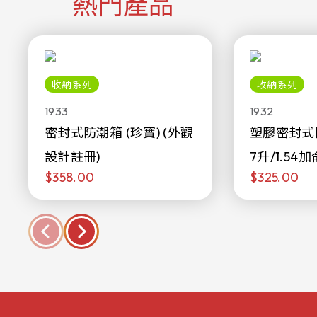
熱門產品
收納系列
收納系列
1933
1932
密封式防潮箱 (珍寶) (外觀
塑膠密封式
設計註冊)
7升/1.54加
$358.00
$325.00