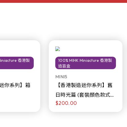
Miniacture 香港製
100% MIHK Miniacture 香港製
造盲盒
MINI5
迷你系列】箱
【香港製造迷你系列】舊
日時光篇 (套裝顏色款式隨
$200.00
機販售)