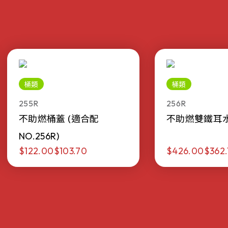
桶類
桶類
255R
256R
不助燃桶蓋 (適合配
不助燃雙鐵耳水桶 
NO.256R)
$122.00
$103.70
$426.00
$362.