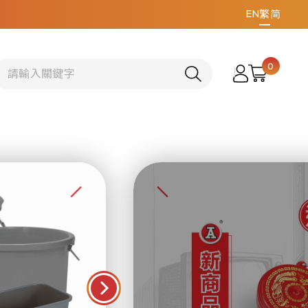
EN
繁
简
0