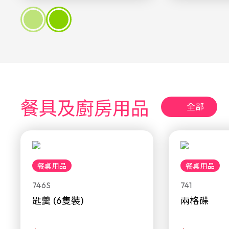
餐具及廚房用品
全部
餐桌用品
餐桌用品
746S
741
匙羹 (6隻裝)
兩格碟