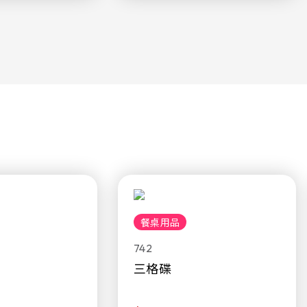
餐桌用品
742
三格碟