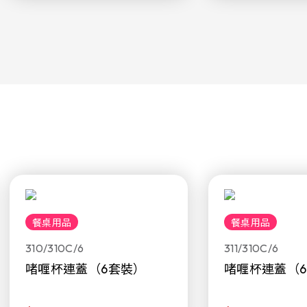
餐桌用品
餐桌用品
310/310C/6
311/310C/6
啫喱杯連蓋（6套裝）
啫喱杯連蓋（