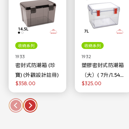
收納系列
收納系列
1933
1932
密封式防潮箱 (珍
塑膠密封式防潮箱
寶) (外觀設計註冊)
（大）( 7升/1.54加
$358.00
$325.00
侖)