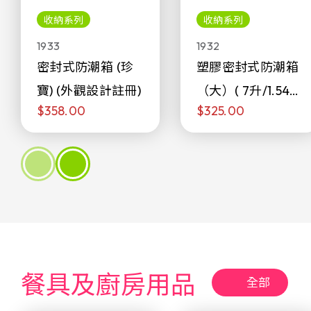
收納系列
收納系列
1933
1932
密封式防潮箱 (珍
塑膠密封式防潮箱
寶) (外觀設計註冊)
（大）( 7升/1.54加
$358.00
$325.00
侖)
餐具及廚房用品
全部