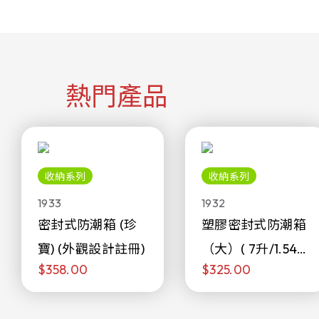
熱門產品
收納系列
收納系列
1933
1932
密封式防潮箱 (珍
塑膠密封式防潮箱
寶) (外觀設計註冊)
（大）( 7升/1.54加
$358.00
$325.00
侖)