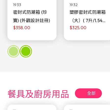
1933
1932
密封式防潮箱 (珍
塑膠密封式防潮箱
寶) (外觀設計註冊)
（大）( 7升/1.54加
$358.00
$325.00
侖)
餐具及廚房用品
全部