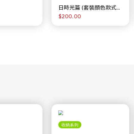
日時光篇 (套裝顏色款式隨
$200.00
機販售)
收納系列