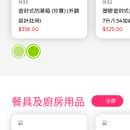
1933
1932
密封式防潮箱 (珍寶) (外觀
塑膠密封式
設計註冊)
7升/1.54加
$358.00
$325.00
餐具及廚房用品
全部