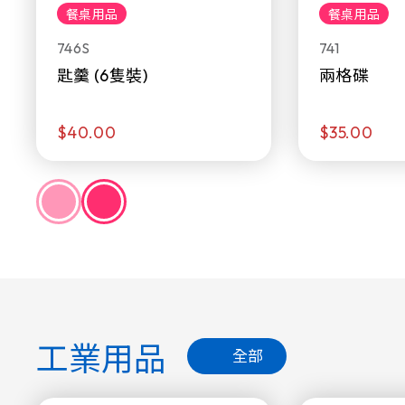
餐桌用品
餐桌用品
746S
741
匙羹 (6隻裝)
兩格碟
$40.00
$35.00
工業用品
全部