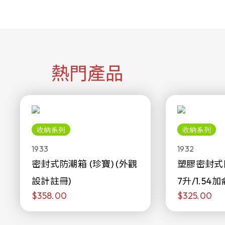
熱門產品
收納系列
收納系列
1933
1932
密封式防潮箱 (珍寶) (外觀
塑膠密封式
設計註冊)
7升/1.54加
$358.00
$325.00