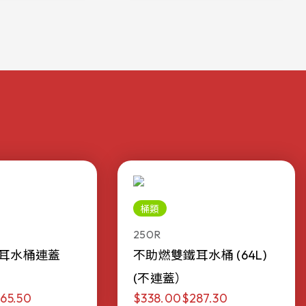
桶類
250R
耳水桶連蓋
不助燃雙鐵耳水桶 (64L)
(不連蓋）
65.50
$338.00
$287.30