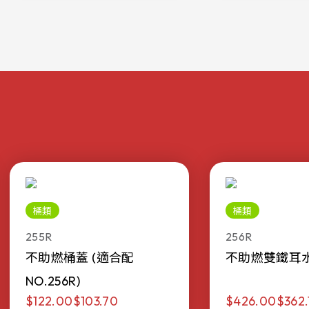
桶類
桶類
255R
256R
不助燃桶蓋 (適合配
不助燃雙鐵耳水桶 
NO.256R)
$122.00
$103.70
$426.00
$362.