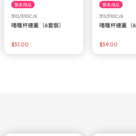
餐桌用品
餐桌用品
310/310C/6
311/310C/6
啫喱杯連蓋（6套裝）
啫喱杯連蓋（
$51.00
$59.00