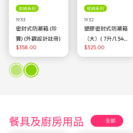
收納系列
收納系列
1933
1932
密封式防潮箱 (珍
塑膠密封式防潮箱
寶) (外觀設計註冊)
（大）( 7升/1.54加
$358.00
$325.00
侖)
餐具及廚房用品
全部