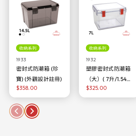
收納系列
收納系列
1933
1932
密封式防潮箱 (珍
塑膠密封式防潮箱
寶) (外觀設計註冊)
（大）( 7升/1.54加
$358.00
$325.00
侖)