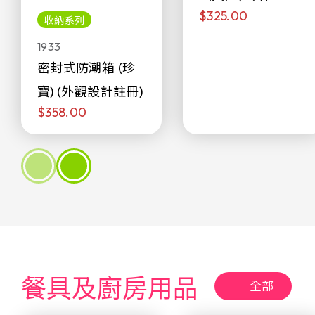
$325.00
侖)
收納系列
1933
密封式防潮箱 (珍
寶) (外觀設計註冊)
$358.00
餐具及廚房用品
全部