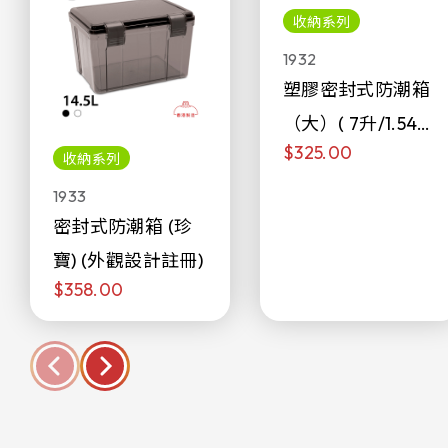
收納系列
1932
塑膠密封式防潮箱
（大）( 7升/1.54加
$325.00
侖)
收納系列
1933
密封式防潮箱 (珍
寶) (外觀設計註冊)
$358.00