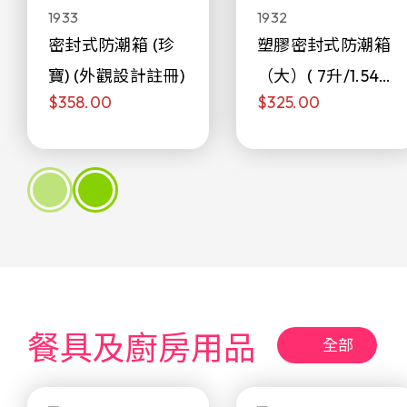
1933
1932
密封式防潮箱 (珍
塑膠密封式防潮箱
寶) (外觀設計註冊)
（大）( 7升/1.54加
$358.00
$325.00
侖)
餐具及廚房用品
全部