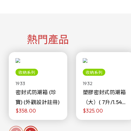
熱門產品
收納系列
收納系列
1933
1932
密封式防潮箱 (珍
塑膠密封式防潮箱
寶) (外觀設計註冊)
（大）( 7升/1.54加
$358.00
$325.00
侖)