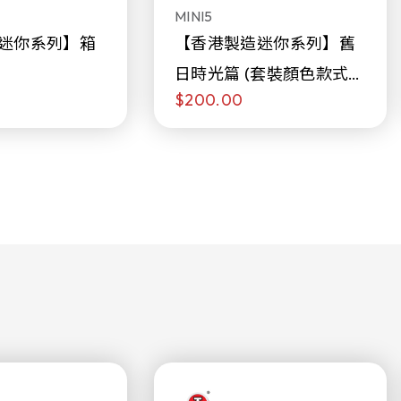
MINI5
迷你系列】箱
【香港製造迷你系列】舊
日時光篇 (套裝顏色款式隨
$200.00
機販售)