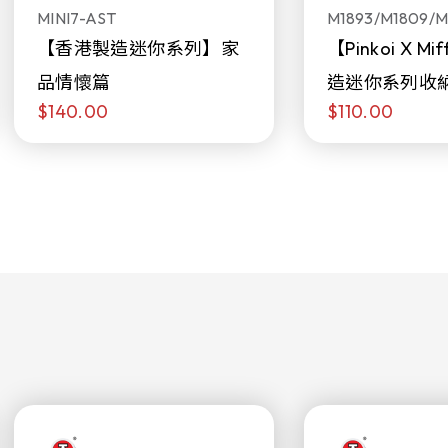
MINI7-AST
M1893/M1809/M
【香港製造迷你系列】家
【Pinkoi X M
品情懷篇
造迷你系列收
$140.00
$110.00
日限定發售)