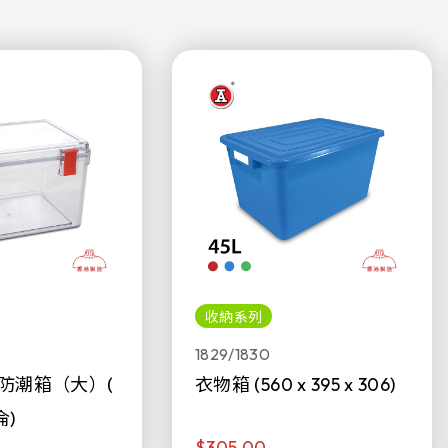
收納系列
1829/1830
防潮箱（大）(
衣物箱 (560 x 395 x 306)
侖)
$305.00