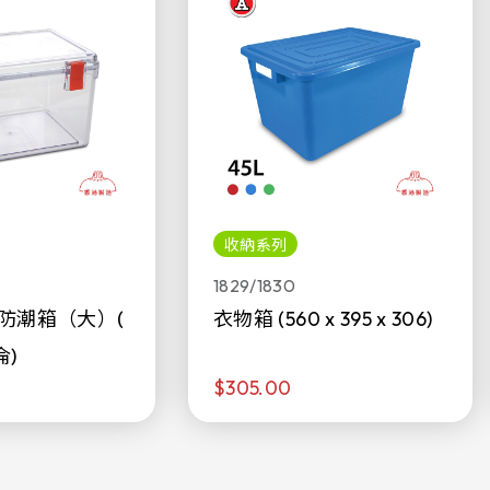
收納系列
1829/1830
防潮箱（大）(
衣物箱 (560 x 395 x 306)
侖)
$305.00