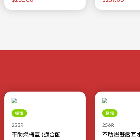
桶類
桶類
255R
256R
不助燃桶蓋 (適合配
不助燃雙鐵耳水桶 