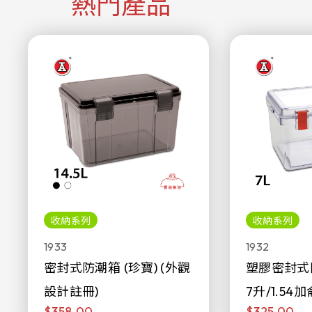
熱門產品
收納系列
收納系列
1933
1932
密封式防潮箱 (珍寶) (外觀
塑膠密封式
設計註冊)
7升/1.54加
$358.00
$325.00