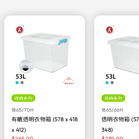
收納系列
收納系列
1865/70H
1865/66H
有轆透明衣物箱 (578 x 418
透明衣物箱 (578 
x 412)
348)
$265.00
$239.00