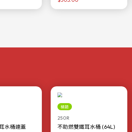
桶類
250R
耳水桶連蓋
不助燃雙鐵耳水桶 (64L)