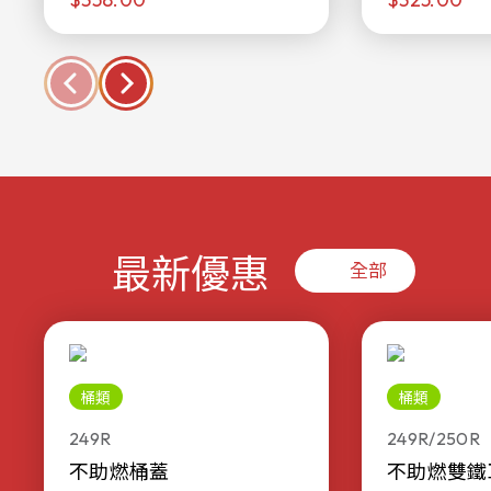
最新優惠
全部
桶類
桶類
249R
249R/250R
不助燃桶蓋
不助燃雙鐵