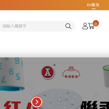
EN
繁
简
0