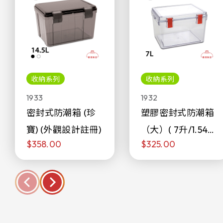
收納系列
收納系列
1933
1932
密封式防潮箱 (珍
塑膠密封式防潮箱
寶) (外觀設計註冊)
（大）( 7升/1.54加
$358.00
$325.00
侖)