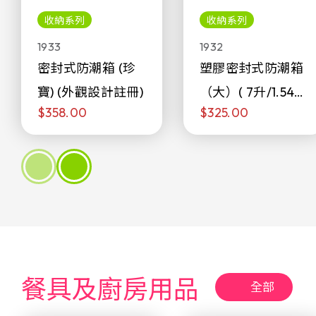
收納系列
收納系列
1933
1932
密封式防潮箱 (珍
塑膠密封式防潮箱
寶) (外觀設計註冊)
（大）( 7升/1.54加
$358.00
$325.00
侖)
餐具及廚房用品
全部