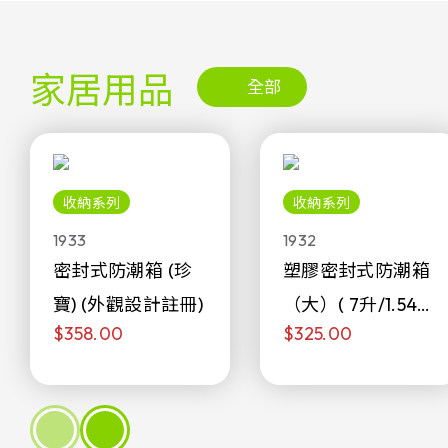
家居用品
全部
收納系列
收納系列
1933
1932
密封式防潮箱 (珍
塑膠密封式防潮箱
寶) (外觀設計註冊)
（大）( 7升/1.54加
$358.00
$325.00
侖)