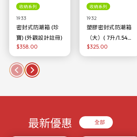
收納系列
收納系列
1933
1932
密封式防潮箱 (珍
塑膠密封式防潮箱
寶) (外觀設計註冊)
（大）( 7升/1.54加
$358.00
$325.00
侖)
最新優惠
全部