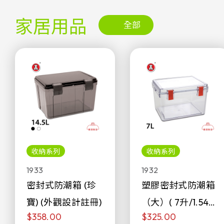
家居用品
全部
收納系列
收納系列
1933
1932
密封式防潮箱 (珍
塑膠密封式防潮箱
寶) (外觀設計註冊)
（大）( 7升/1.54加
$358.00
$325.00
侖)