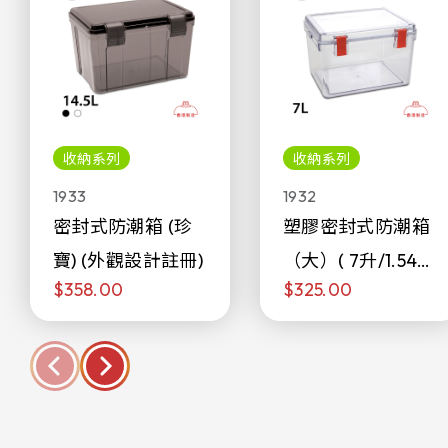
收納系列
收納系列
1933
1932
密封式防潮箱 (珍
塑膠密封式防潮箱
寶) (外觀設計註冊)
（大）( 7升/1.54加
$358.00
$325.00
侖)