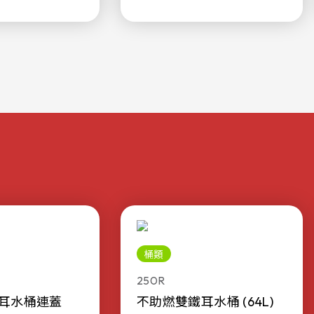
桶類
250R
耳水桶連蓋
不助燃雙鐵耳水桶 (64L)