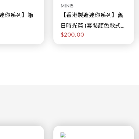
MINI5
迷你系列】箱
【香港製造迷你系列】舊
日時光篇 (套裝顏色款式隨
$200.00
機販售)