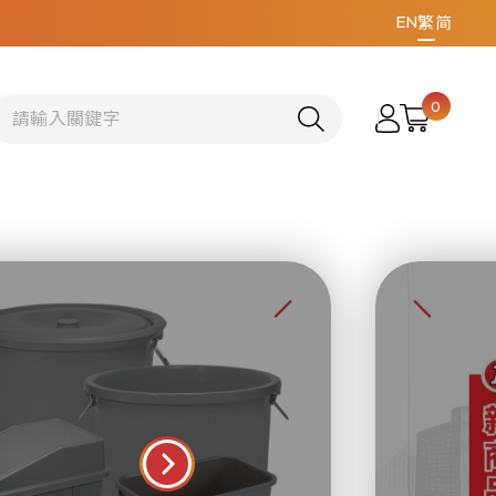
EN
繁
简
0