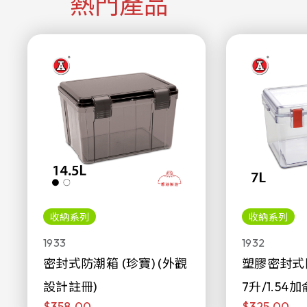
熱門產品
收納系列
收納系列
1933
1932
密封式防潮箱 (珍寶) (外觀
塑膠密封式
設計註冊)
7升/1.54加
$358.00
$325.00