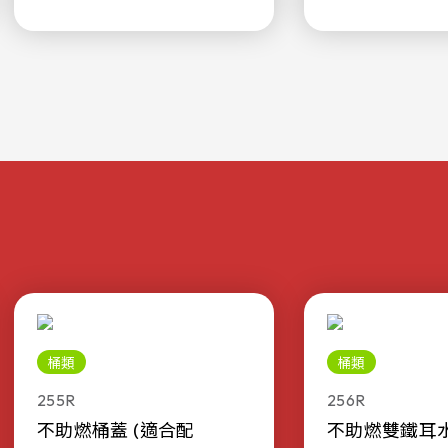
桶類
桶類
255R
256R
不助燃桶蓋 (適合配
不助燃雙鐵耳水桶 