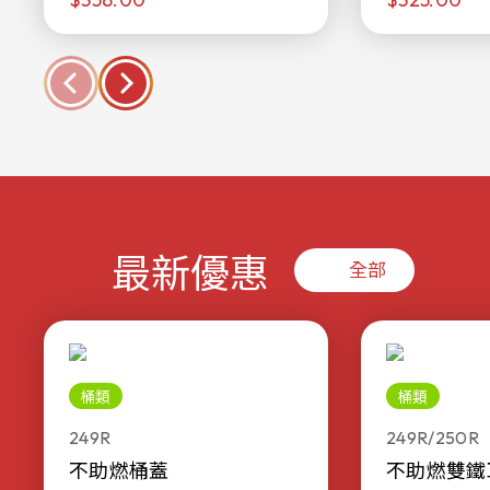
最新優惠
全部
桶類
桶類
249R
249R/250R
不助燃桶蓋
不助燃雙鐵