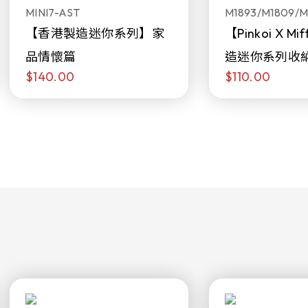
MINI7-AST
M1893/M1809/M
【香港製造迷你系列】家
【Pinkoi X M
品情懷篇
造迷你系列收
$140.00
$110.00
日限定發售)