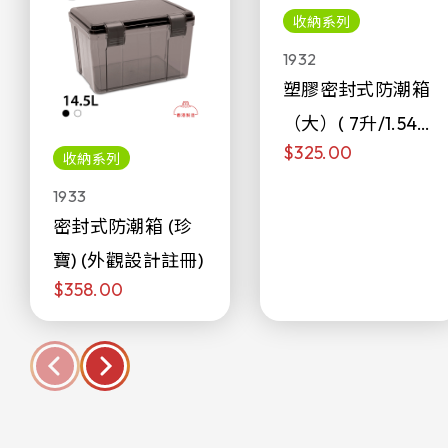
收納系列
1932
塑膠密封式防潮箱
（大）( 7升/1.54加
$325.00
侖)
收納系列
1933
密封式防潮箱 (珍
寶) (外觀設計註冊)
$358.00