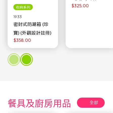
$325.00
侖)
收納系列
1933
密封式防潮箱 (珍
寶) (外觀設計註冊)
$358.00
餐具及廚房用品
全部