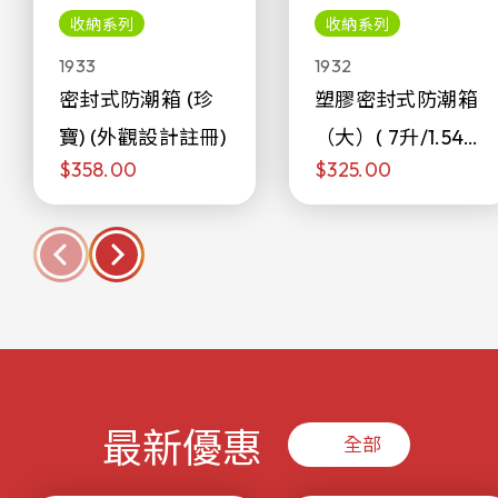
收納系列
收納系列
1933
1932
密封式防潮箱 (珍
塑膠密封式防潮箱
寶) (外觀設計註冊)
（大）( 7升/1.54加
$358.00
$325.00
侖)
最新優惠
全部