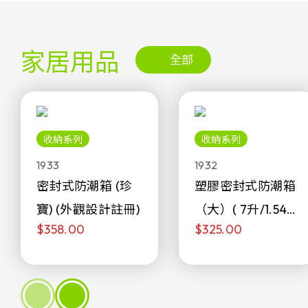
家居用品
全部
收納系列
收納系列
1933
1932
密封式防潮箱 (珍
塑膠密封式防潮箱
寶) (外觀設計註冊)
（大）( 7升/1.54加
$358.00
$325.00
侖)