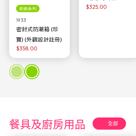
$325.00
侖)
收納系列
1933
密封式防潮箱 (珍
寶) (外觀設計註冊)
$358.00
餐具及廚房用品
全部