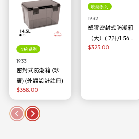
收納系列
1932
塑膠密封式防潮箱
（大）( 7升/1.54加
$325.00
侖)
收納系列
1933
密封式防潮箱 (珍
寶) (外觀設計註冊)
$358.00