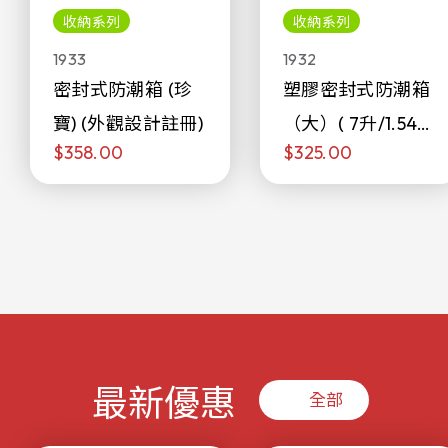
收納系列
收納系列
1933
1932
密封式防潮箱 (珍
塑膠密封式防潮箱
寶) (外觀設計註冊)
（大）( 7升/1.54加
$358.00
$325.00
侖)
最新優惠
全部