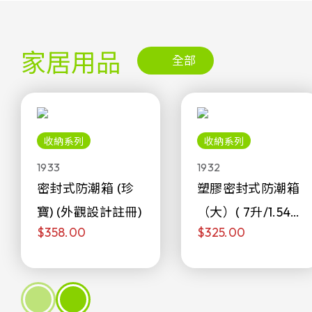
家居用品
全部
收納系列
收納系列
1933
1932
密封式防潮箱 (珍
塑膠密封式防潮箱
寶) (外觀設計註冊)
（大）( 7升/1.54加
$358.00
$325.00
侖)