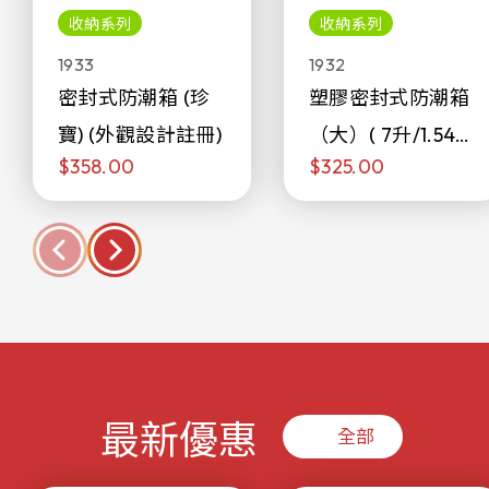
收納系列
收納系列
1933
1932
密封式防潮箱 (珍
塑膠密封式防潮箱
寶) (外觀設計註冊)
（大）( 7升/1.54加
$358.00
$325.00
侖)
最新優惠
全部