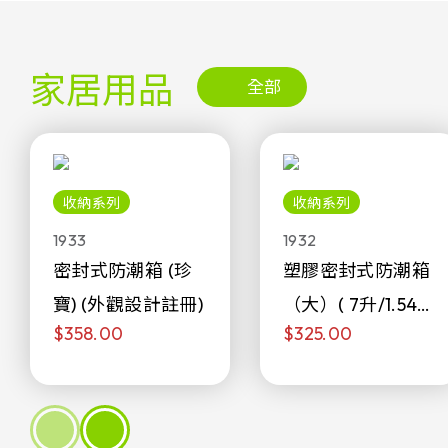
家居用品
全部
收納系列
收納系列
1933
1932
密封式防潮箱 (珍
塑膠密封式防潮箱
寶) (外觀設計註冊)
（大）( 7升/1.54加
$358.00
$325.00
侖)