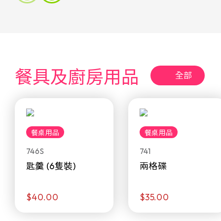
餐具及廚房用品
全部
餐桌用品
餐桌用品
746S
741
匙羹 (6隻裝)
兩格碟
$40.00
$35.00