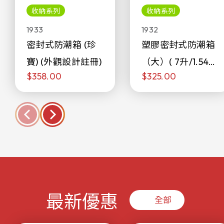
收納系列
收納系列
1933
1932
密封式防潮箱 (珍
塑膠密封式防潮箱
寶) (外觀設計註冊)
（大）( 7升/1.54加
$358.00
$325.00
侖)
最新優惠
全部