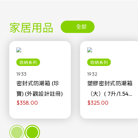
家居用品
全部
收納系列
收納系列
1933
1932
密封式防潮箱 (珍
塑膠密封式防潮箱
寶) (外觀設計註冊)
（大）( 7升/1.54加
$358.00
$325.00
侖)