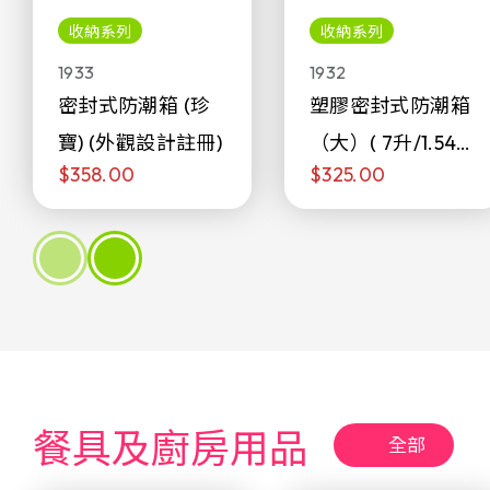
收納系列
收納系列
1933
1932
密封式防潮箱 (珍
塑膠密封式防潮箱
寶) (外觀設計註冊)
（大）( 7升/1.54加
$358.00
$325.00
侖)
餐具及廚房用品
全部