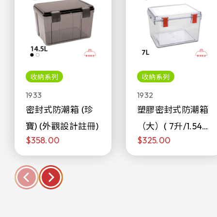
收納系列
收納系列
1933
1932
密封式防潮箱 (珍
塑膠密封式防潮箱
寶) (外觀設計註冊)
（大）( 7升/1.54加
$358.00
$325.00
侖)