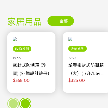
家居用品
全部
收納系列
收納系列
1933
1932
密封式防潮箱 (珍
塑膠密封式防潮箱
寶) (外觀設計註冊)
（大）( 7升/1.54加
$358.00
$325.00
侖)