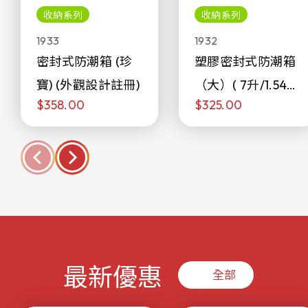
收納系列
收納系列
1933
1932
密封式防潮箱 (珍
塑膠密封式防潮箱
寶) (外觀設計註冊)
（大）( 7升/1.54加
$358.00
$325.00
侖)
最新優惠
全部