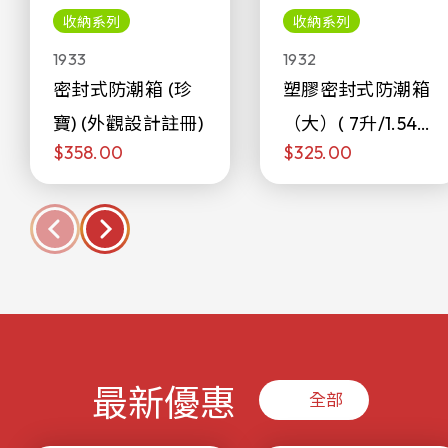
收納系列
收納系列
1933
1932
密封式防潮箱 (珍
塑膠密封式防潮箱
寶) (外觀設計註冊)
（大）( 7升/1.54加
$358.00
$325.00
侖)
最新優惠
全部