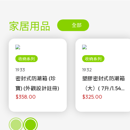
家居用品
全部
收納系列
收納系列
1933
1932
密封式防潮箱 (珍
塑膠密封式防潮箱
寶) (外觀設計註冊)
（大）( 7升/1.54加
$358.00
$325.00
侖)