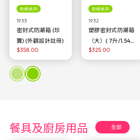
收納系列
收納系列
1933
1932
密封式防潮箱 (珍
塑膠密封式防潮箱
寶) (外觀設計註冊)
（大）( 7升/1.54加
$358.00
$325.00
侖)
餐具及廚房用品
全部