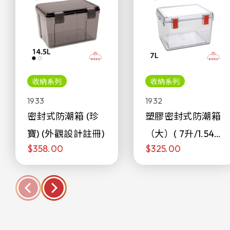
收納系列
收納系列
1933
1932
密封式防潮箱 (珍
塑膠密封式防潮箱
寶) (外觀設計註冊)
（大）( 7升/1.54加
$358.00
$325.00
侖)