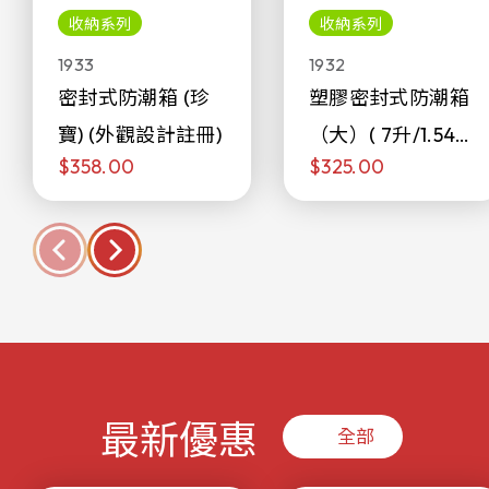
收納系列
收納系列
1933
1932
密封式防潮箱 (珍
塑膠密封式防潮箱
寶) (外觀設計註冊)
（大）( 7升/1.54加
$358.00
$325.00
侖)
最新優惠
全部