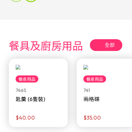
餐具及廚房用品
全部
餐桌用品
餐桌用品
746S
741
匙羹 (6隻裝)
兩格碟
$40.00
$35.00