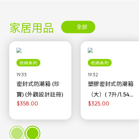
家居用品
全部
收納系列
收納系列
1933
1932
密封式防潮箱 (珍
塑膠密封式防潮箱
寶) (外觀設計註冊)
（大）( 7升/1.54加
$358.00
$325.00
侖)