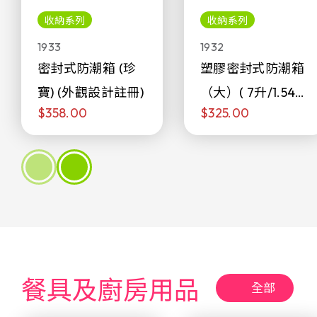
收納系列
收納系列
1933
1932
密封式防潮箱 (珍
塑膠密封式防潮箱
寶) (外觀設計註冊)
（大）( 7升/1.54加
$358.00
$325.00
侖)
餐具及廚房用品
全部