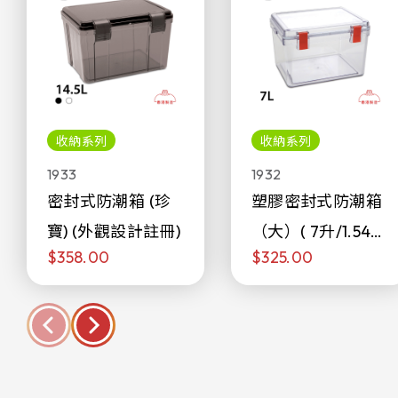
收納系列
收納系列
1933
1932
密封式防潮箱 (珍
塑膠密封式防潮箱
寶) (外觀設計註冊)
（大）( 7升/1.54加
$358.00
$325.00
侖)