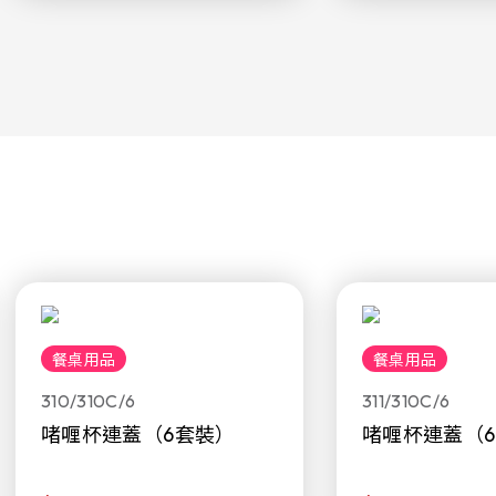
餐桌用品
餐桌用品
310/310C/6
311/310C/6
啫喱杯連蓋（6套裝）
啫喱杯連蓋（