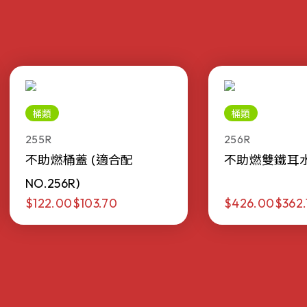
桶類
桶類
255R
256R
不助燃桶蓋 (適合配
不助燃雙鐵耳水桶 
NO.256R)
$122.00
$103.70
$426.00
$362.