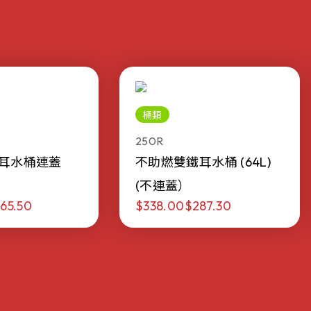
桶類
250R
耳水桶連蓋
不助燃雙鐵耳水桶 (64L)
(不連蓋）
65.50
$338.00
$287.30