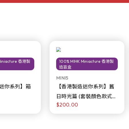
Miniacture 香港製
100% MIHK Miniacture 香港製
造盲盒
MINI5
迷你系列】箱
【香港製造迷你系列】舊
日時光篇 (套裝顏色款式隨
$200.00
機販售)