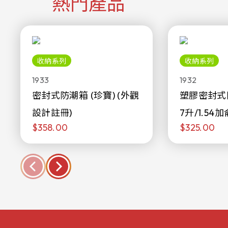
熱門產品
收納系列
收納系列
1933
1932
密封式防潮箱 (珍寶) (外觀
塑膠密封式
設計註冊)
7升/1.54加
$358.00
$325.00