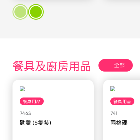
餐具及廚房用品
全部
餐桌用品
餐桌用品
746S
741
匙羹 (6隻裝)
兩格碟