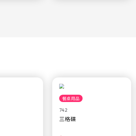
餐桌用品
742
三格碟