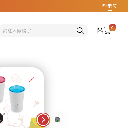
EN
繁
简
0