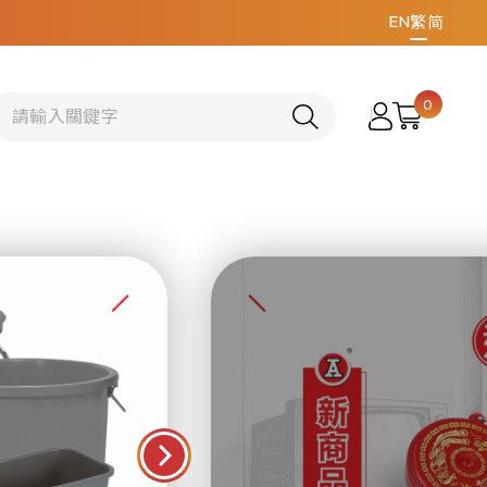
EN
繁
简
0