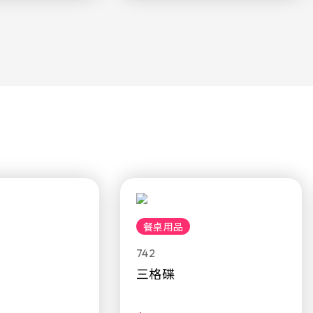
餐桌用品
742
三格碟