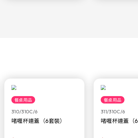
餐桌用品
餐桌用品
310/310C/6
311/310C/6
啫喱杯連蓋（6套裝）
啫喱杯連蓋（