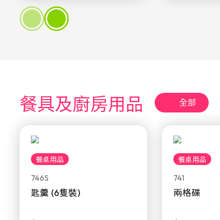
餐具及廚房用品
全部
餐桌用品
餐桌用品
746S
741
匙羹 (6隻裝)
兩格碟