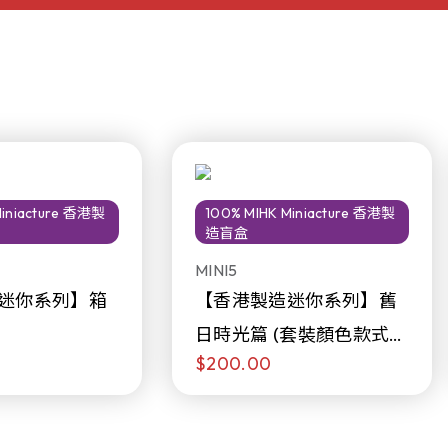
Miniacture 香港製
100% MIHK Miniacture 香港製
造盲盒
MINI5
迷你系列】箱
【香港製造迷你系列】舊
日時光篇 (套裝顏色款式隨
$200.00
機販售)