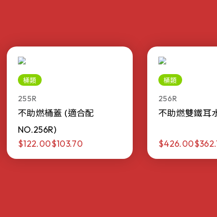
桶類
桶類
255R
256R
不助燃桶蓋 (適合配
不助燃雙鐵耳水桶 
NO.256R)
$122.00
$103.70
$426.00
$362.