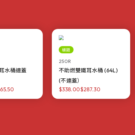
桶類
250R
耳水桶連蓋
不助燃雙鐵耳水桶 (64L)
(不連蓋）
65.50
$338.00
$287.30