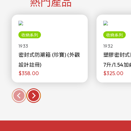
熱門產品
收納系列
收納系列
1933
1932
密封式防潮箱 (珍寶) (外觀
塑膠密封式
設計註冊)
7升/1.54加
$358.00
$325.00