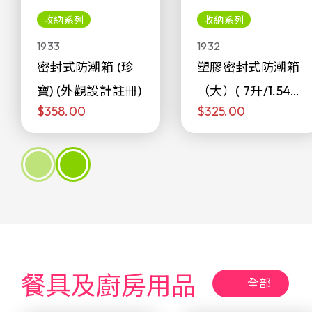
收納系列
收納系列
1933
1932
密封式防潮箱 (珍
塑膠密封式防潮箱
寶) (外觀設計註冊)
（大）( 7升/1.54加
$358.00
$325.00
侖)
餐具及廚房用品
全部