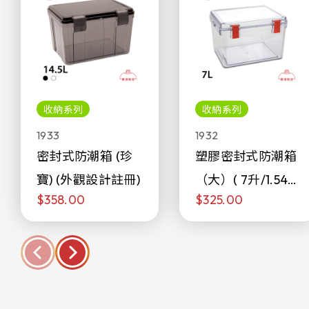
收納系列
收納系列
1933
1932
密封式防潮箱 (珍
塑膠密封式防潮箱
寶) (外觀設計註冊)
（大）( 7升/1.54加
$358.00
$325.00
侖)