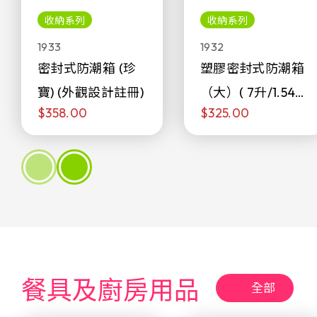
收納系列
收納系列
1933
1932
密封式防潮箱 (珍
塑膠密封式防潮箱
寶) (外觀設計註冊)
（大）( 7升/1.54加
$358.00
$325.00
侖)
餐具及廚房用品
全部