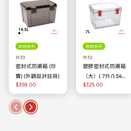
收納系列
收納系列
1933
1932
密封式防潮箱 (珍
塑膠密封式防潮箱
寶) (外觀設計註冊)
（大）( 7升/1.54加
$358.00
$325.00
侖)