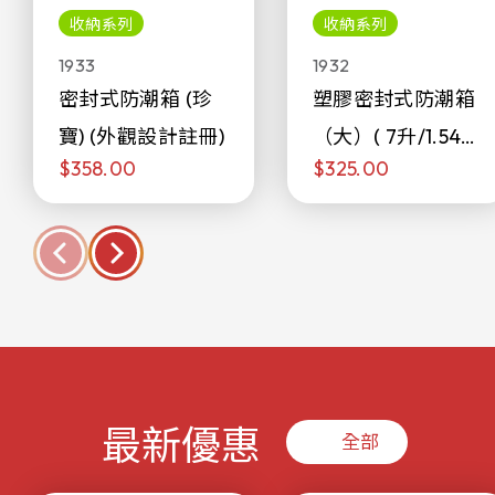
收納系列
收納系列
1933
1932
密封式防潮箱 (珍
塑膠密封式防潮箱
寶) (外觀設計註冊)
（大）( 7升/1.54加
$358.00
$325.00
侖)
最新優惠
全部