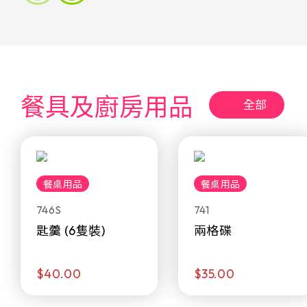
餐具及廚房用品
全部
餐桌用品
餐桌用品
746S
741
匙羹 (6隻裝)
兩格碟
$40.00
$35.00