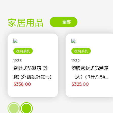
家居用品
全部
收納系列
收納系列
1933
1932
密封式防潮箱 (珍
塑膠密封式防潮箱
寶) (外觀設計註冊)
（大）( 7升/1.54加
$358.00
$325.00
侖)