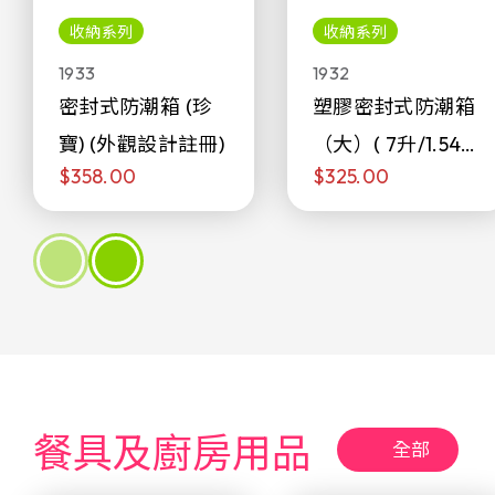
收納系列
收納系列
1933
1932
密封式防潮箱 (珍
塑膠密封式防潮箱
寶) (外觀設計註冊)
（大）( 7升/1.54加
$358.00
$325.00
侖)
餐具及廚房用品
全部