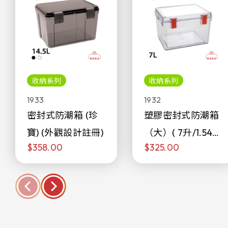
收納系列
收納系列
1933
1932
密封式防潮箱 (珍
塑膠密封式防潮箱
寶) (外觀設計註冊)
（大）( 7升/1.54加
$358.00
$325.00
侖)