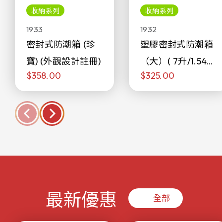
收納系列
收納系列
1933
1932
密封式防潮箱 (珍
塑膠密封式防潮箱
寶) (外觀設計註冊)
（大）( 7升/1.54加
$358.00
$325.00
侖)
最新優惠
全部