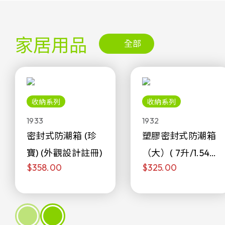
家居用品
全部
收納系列
收納系列
1933
1932
密封式防潮箱 (珍
塑膠密封式防潮箱
寶) (外觀設計註冊)
（大）( 7升/1.54加
$358.00
$325.00
侖)