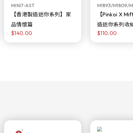
MINI7-AST
M1893/M1809/M
【香港製造迷你系列】家
【Pinkoi X M
品情懷篇
造迷你系列收
$140.00
$110.00
日限定發售)