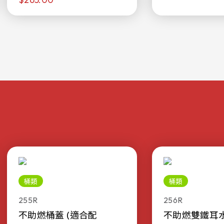
桶類
桶類
255R
256R
不助燃桶蓋 (適合配
不助燃雙鐵耳水桶 