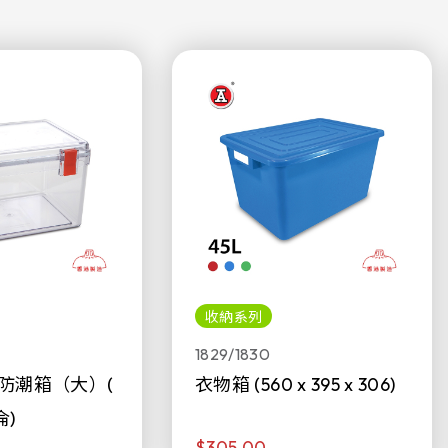
收納系列
1829/1830
防潮箱（大）(
衣物箱 (560 x 395 x 306)
侖)
$305.00