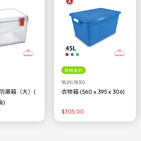
收納系列
1829/1830
防潮箱（大）(
衣物箱 (560 x 395 x 306)
侖)
$305.00