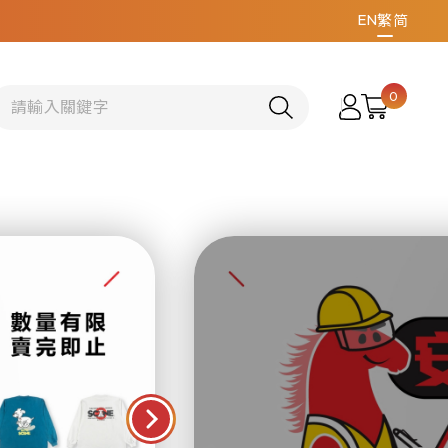
EN
繁
简
0