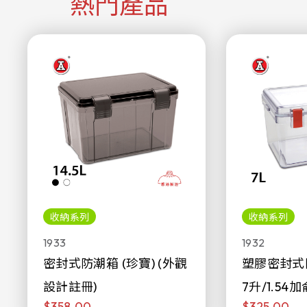
熱門產品
收納系列
收納系列
1933
1932
密封式防潮箱 (珍寶) (外觀
塑膠密封式
設計註冊)
7升/1.54加
$358.00
$325.00