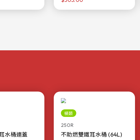
桶類
250R
耳水桶連蓋
不助燃雙鐵耳水桶 (64L)