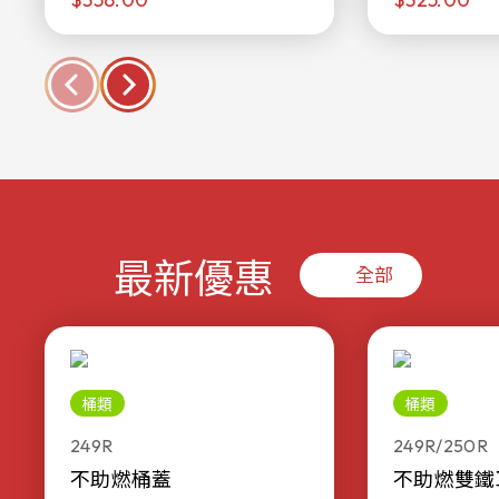
最新優惠
全部
桶類
桶類
249R
249R/250R
不助燃桶蓋
不助燃雙鐵