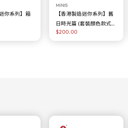
MINI5
迷你系列】箱
【香港製造迷你系列】舊
日時光篇 (套裝顏色款式隨
$200.00
機販售)