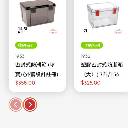
收納系列
收納系列
1933
1932
密封式防潮箱 (珍
塑膠密封式防潮箱
寶) (外觀設計註冊)
（大）( 7升/1.54加
$358.00
$325.00
侖)