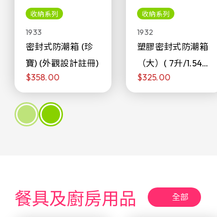
收納系列
收納系列
1933
1932
密封式防潮箱 (珍
塑膠密封式防潮箱
寶) (外觀設計註冊)
（大）( 7升/1.54加
$358.00
$325.00
侖)
餐具及廚房用品
全部