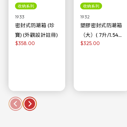
收納系列
收納系列
1933
1932
密封式防潮箱 (珍
塑膠密封式防潮箱
寶) (外觀設計註冊)
（大）( 7升/1.54加
$358.00
$325.00
侖)