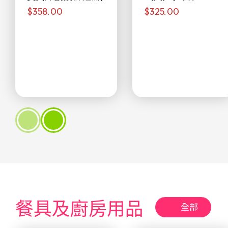
$358.00
$325.00
侖)
餐具及廚房用品
全部