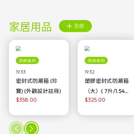
家居用品
全部
收納系列
收納系列
1933
1932
密封式防潮箱 (珍
塑膠密封式防潮箱
寶) (外觀設計註冊)
（大）( 7升/1.54加
$358.00
$325.00
侖)