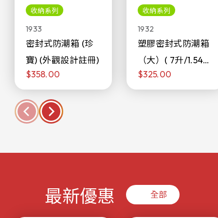
收納系列
收納系列
1933
1932
密封式防潮箱 (珍
塑膠密封式防潮箱
寶) (外觀設計註冊)
（大）( 7升/1.54加
$358.00
$325.00
侖)
最新優惠
全部