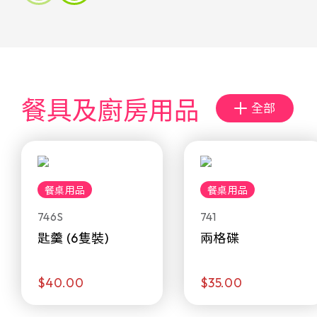
餐具及廚房用品
全部
餐桌用品
餐桌用品
746S
741
匙羹 (6隻裝)
兩格碟
$40.00
$35.00