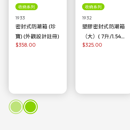
收納系列
收納系列
1933
1932
密封式防潮箱 (珍
塑膠密封式防潮箱
寶) (外觀設計註冊)
（大）( 7升/1.54加
$358.00
$325.00
侖)