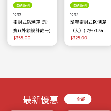
收納系列
收納系列
1933
1932
密封式防潮箱 (珍
塑膠密封式防潮箱
寶) (外觀設計註冊)
（大）( 7升/1.54加
$358.00
$325.00
侖)
最新優惠
全部