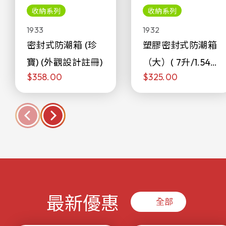
收納系列
收納系列
1933
1932
密封式防潮箱 (珍
塑膠密封式防潮箱
寶) (外觀設計註冊)
（大）( 7升/1.54加
$358.00
$325.00
侖)
最新優惠
全部