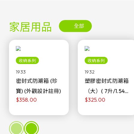
家居用品
全部
收納系列
收納系列
1933
1932
密封式防潮箱 (珍
塑膠密封式防潮箱
寶) (外觀設計註冊)
（大）( 7升/1.54加
$358.00
$325.00
侖)