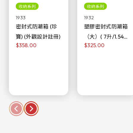
收納系列
收納系列
1933
1932
密封式防潮箱 (珍
塑膠密封式防潮箱
寶) (外觀設計註冊)
（大）( 7升/1.54加
$358.00
$325.00
侖)