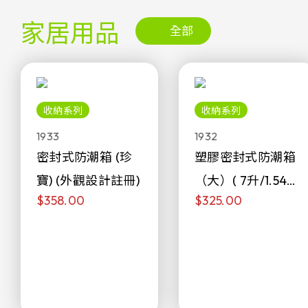
家居用品
全部
收納系列
收納系列
1933
1932
密封式防潮箱 (珍
塑膠密封式防潮箱
寶) (外觀設計註冊)
（大）( 7升/1.54加
$358.00
$325.00
侖)