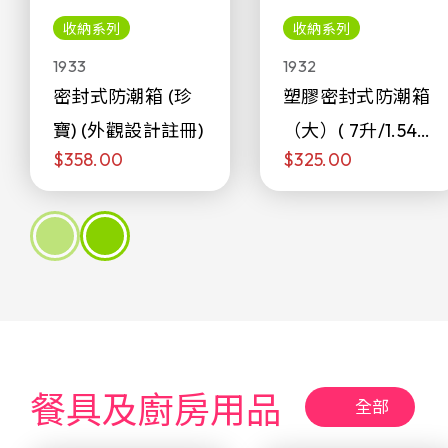
收納系列
收納系列
1933
1932
密封式防潮箱 (珍
塑膠密封式防潮箱
寶) (外觀設計註冊)
（大）( 7升/1.54加
$358.00
$325.00
侖)
餐具及廚房用品
全部