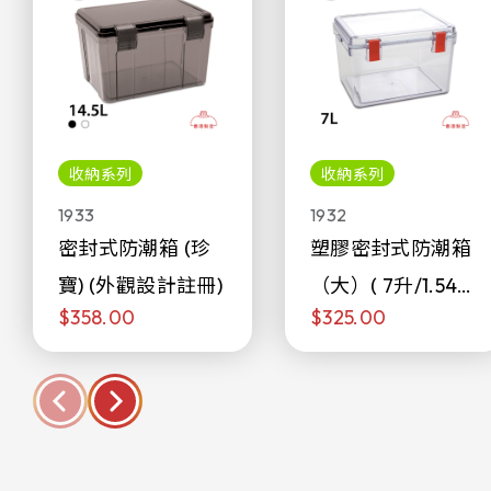
收納系列
收納系列
1933
1932
密封式防潮箱 (珍
塑膠密封式防潮箱
寶) (外觀設計註冊)
（大）( 7升/1.54加
$358.00
$325.00
侖)