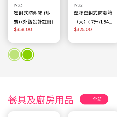
1933
1932
密封式防潮箱 (珍
塑膠密封式防潮箱
寶) (外觀設計註冊)
（大）( 7升/1.54加
$358.00
$325.00
侖)
餐具及廚房用品
全部