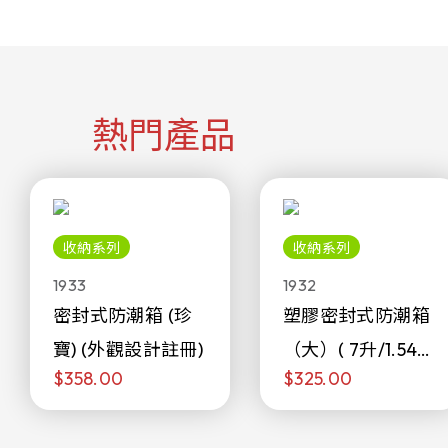
熱門產品
收納系列
收納系列
1933
1932
密封式防潮箱 (珍
塑膠密封式防潮箱
寶) (外觀設計註冊)
（大）( 7升/1.54加
$358.00
$325.00
侖)