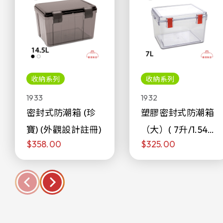
收納系列
收納系列
1933
1932
密封式防潮箱 (珍
塑膠密封式防潮箱
寶) (外觀設計註冊)
（大）( 7升/1.54加
$358.00
$325.00
侖)