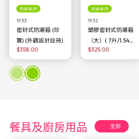
收納系列
收納系列
1933
1932
密封式防潮箱 (珍
塑膠密封式防潮箱
寶) (外觀設計註冊)
（大）( 7升/1.54加
$358.00
$325.00
侖)
餐具及廚房用品
全部