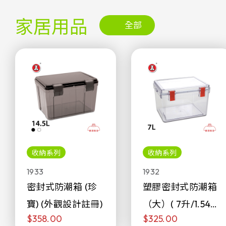
家居用品
全部
收納系列
收納系列
1933
1932
密封式防潮箱 (珍
塑膠密封式防潮箱
寶) (外觀設計註冊)
（大）( 7升/1.54加
$358.00
$325.00
侖)