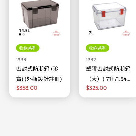
收納系列
收納系列
1933
1932
密封式防潮箱 (珍
塑膠密封式防潮箱
寶) (外觀設計註冊)
（大）( 7升/1.54加
$358.00
$325.00
侖)