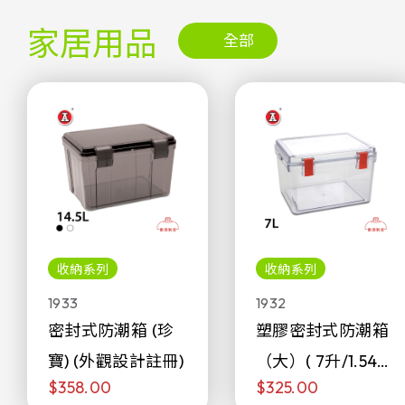
家居用品
全部
收納系列
收納系列
1933
1932
密封式防潮箱 (珍
塑膠密封式防潮箱
寶) (外觀設計註冊)
（大）( 7升/1.54加
$358.00
$325.00
侖)