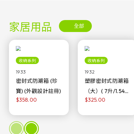
家居用品
全部
收納系列
收納系列
1933
1932
密封式防潮箱 (珍
塑膠密封式防潮箱
寶) (外觀設計註冊)
（大）( 7升/1.54加
$358.00
$325.00
侖)