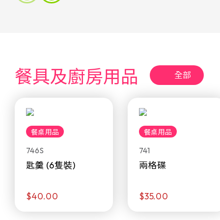
餐具及廚房用品
全部
餐桌用品
餐桌用品
746S
741
匙羹 (6隻裝)
兩格碟
$40.00
$35.00