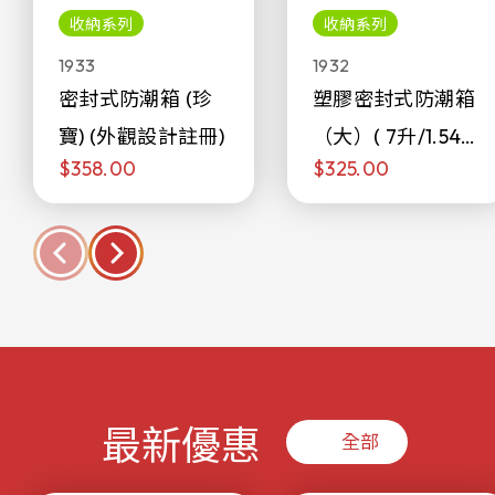
收納系列
收納系列
1933
1932
密封式防潮箱 (珍
塑膠密封式防潮箱
寶) (外觀設計註冊)
（大）( 7升/1.54加
$358.00
$325.00
侖)
最新優惠
全部