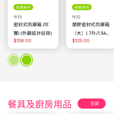
收納系列
收納系列
1933
1932
密封式防潮箱 (珍
塑膠密封式防潮箱
寶) (外觀設計註冊)
（大）( 7升/1.54加
$358.00
$325.00
侖)
餐具及廚房用品
全部