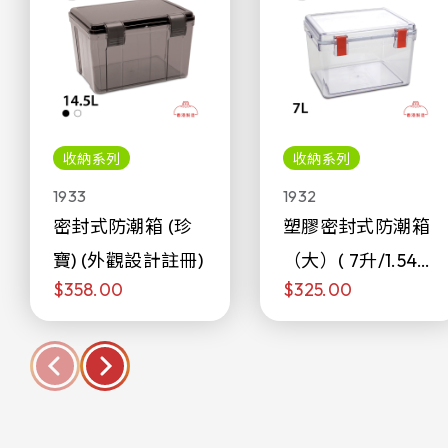
收納系列
收納系列
1933
1932
密封式防潮箱 (珍
塑膠密封式防潮箱
寶) (外觀設計註冊)
（大）( 7升/1.54加
$358.00
$325.00
侖)